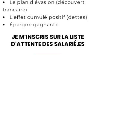
Le plan d'évasion (découvert
bancaire)
L'effet cumulé positif (dettes)
Épargne gagnante
JE M’INSCRIS SUR LA LISTE
D'ATTENTE DES SALARIÉ.ES
Je veux
FORMATION COMPLETE
POUR INDEPENDANT.ES
Programme top secret et
uniquement accessible sur
critère de sélection. Un conseil,
inscris-toi sur la liste pour être au